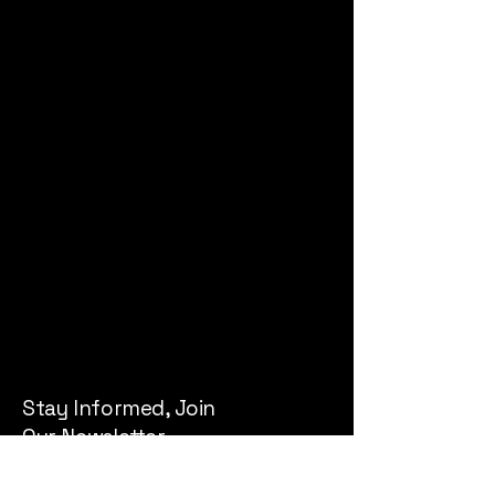
info@futurelabinc.com
FUTUREBIKE STORE
所在地：福岡市中央区高砂
2-4-2
営業期間 11時から19時
​定休日なし
Stay Informed, Join
Our Newsletter
Email
*